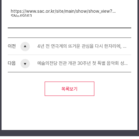
https://www.sac.or.kr/site/main/show/show_view?
SN=49163
이전
4년 전 연극계의 뜨거운 관심을 다시 한자리에, 연극 "추남, 미녀"(4.12~5.21)
다음
예술의전당 전관 개관 30주년 첫 특별 음악회 성료(2.14)
목록보기