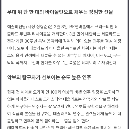
무대 위 단 한 대의 바이올린으로 채우는 장엄한 선율
예술의전당(사장 장형준)은 3월 8일 IBK챔버홀에서 크리스티안 테
츨라프 무반주 리사이틀을 개최한다. 3년 만에 내한하는 테츨라프는
전관 개관 30주년 특별 음악회에 참여해 의미 있는 연주를 펼칠 예정
이다. 오롯이 테츨라프의 바이올린 독주로만 채워지는 이번 무대는
그의 음악 인생에서 빼놓을 수 없는 바흐부터 이자이, 버르토크, 쿠르
탁의 곡까지 고전과 현대를 아우르는 폭넓은 레퍼토리로 채워진다.
악보의 탐구자가 선보이는 순도 높은 연주
현재 전 세계를 오가며 연 100회 이상의 바쁜 연주 일정을 소화하고
있는 바이올리니스트 크리스티안 테츨라프는 작곡가와 악보를 세밀
하게 연구하는 연주자로 잘 알려져 있다. 악보를 문학적으로 해석하
여 작품의 본질을 탐구하는 테츨라프의 연주는 관객들에게 음악에 더
몰입하고 연주에 함께 참여하는 느낌을 받게 한다.
테츨라프는 바흐와 브람스의 탁월한 해석자로 손꼽히는 동시에, 현대