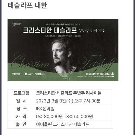
테츨라프 내한
프로그램
크리스티안 테츨라프 무반주 리사이틀
일 시
2023년 3월 8일(수) 오후 7시 30분
장 소
IBK챔버홀
가 격
R석 80,000원 S석 50,000원
출 연
바이올린
크리스티안 테츨라프