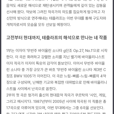
음악도 새로운 해석으로 재탄생시키며 관객들에게 깊이 있는 감동을
선사해 왔다. 악보에 그려진 작곡가의 의도를 집요하게 탐구하고 자
신만의 방식으로 연주해내는 테츨라프는 이번 무대를 통해 구도자와
개척자로서의 모습을 모두 선보일 예정이다.
고전부터 현대까지, 테츨라프의 해석으로 만나는 네 작품
1부는 이자이 ‘무반주 바이올린 소나타 g단조 Op.27, No.1’으로 시작
한다. 이 곡은 화려하고 강렬한 소리를 지닌 벨기에 바이올리니스트
이자 작곡가 이자이 특유의 감각이 돋보인다. 이어서 무반주 바이올
린 소나타 중 가장 규모가 큰 바흐 ’무반주 바이올린 소나타 제3번 C
장조 BWV 1005’가 이어진다. 이 곡은 느림-빠름-느림-빠름의 4악
장으로 구성되며, 난해한 기교와 복잡한 대위법으로 인해 바이올리니
스트들 사이에서 난곡으로 꼽힌다.
2부의 첫 곡은 헝가리 출신의 현대음악 작곡가 쿠르탁의 ‘사인, 게임,
그리고 메시지’다. 1987년부터 2005년 사이에 작곡된 이 작품은 총
17곡으로 이루어져 있으며, 이번 무대에서는 그중 6곡을 선보인다.