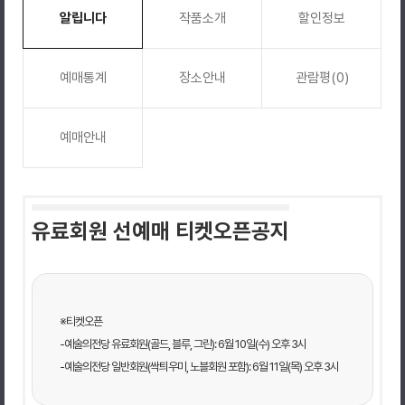
알립니다
작품소개
할인정보
예매통계
장소안내
관람평(0)
예매안내
유료회원 선예매 티켓오픈공지
※티켓오픈
-예술의전당 유료회원(골드, 블루, 그린): 6월 10일(수) 오후 3시
-예술의전당 일반회원(싹틔우미, 노블회원 포함): 6월 11일(목) 오후 3시