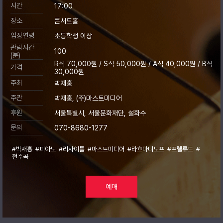
시간
17:00
장소
콘서트홀
입장연령
초등학생 이상
관람시간
100
(분)
R석 70,000원 / S석 50,000원 / A석 40,000원 / B석
가격
30,000원
주최
박재홍
주관
박재홍, (주)마스트미디어
후원
서울특별시, 서울문화재단, 설화수
문의
070-8680-1277
#박재홍
#피아노
#리사이틀
#마스트미디어
#라흐마니노프
#프렐류드
#
전주곡
예매