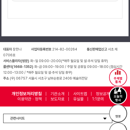
대표자
장한나
사업자등록번호
214-82-00264
통신판매업신고
서초 제
0706호
서비스플라자(방문)
화~일 09:00~20:00(*매주 월요일 및 설·추석 당일 휴무)
콜센터(1668-1352)
화-금 09:00~19:00 / 주말 및 공휴일 09:00~18:00 (점심시간
12:00~13:00 / *매주 월요일 및 설·추석 당일 휴무)
주소
(우) 06757 서울시 서초구 남부순환로 2406 예술의전당
주제별
통계
개인정보처리방침
기관소개
사이트맵
정보공개
오늘의
이용약관 · 정책
보도자료
유실물
1:1문의
행사
챗봇
관련사이트