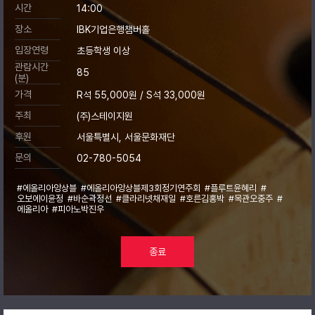
시간
14:00
장소
IBK기업은행챔버홀
입장연령
초등학생 이상
관람시간
85
(분)
가격
R석 55,000원 / S석 33,000원
주최
(주)스테이지원
후원
서울특별시, 서울문화재단
문의
02-780-5054
#에올리아앙상블
#에올리아앙상블제3회정기연주회
#플루트윤혜리
#
오보에이윤정
#바순곽정선
#클라리넷채재일
#호른김홍박
#목관오중주
#
에올리아
#피아노박진우
종료