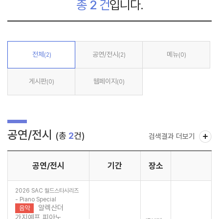
총
2
건
입니다.
전체
공연/전시
메뉴
(2)
(2)
(0)
게시판
웹페이지
(0)
(0)
공연/전시
(총
2
건)
검색결과 더보기
공연/전시
기간
장소
2026 SAC 월드스타시리즈
- Piano Special
알렉산더
음악
가지예프 피아노