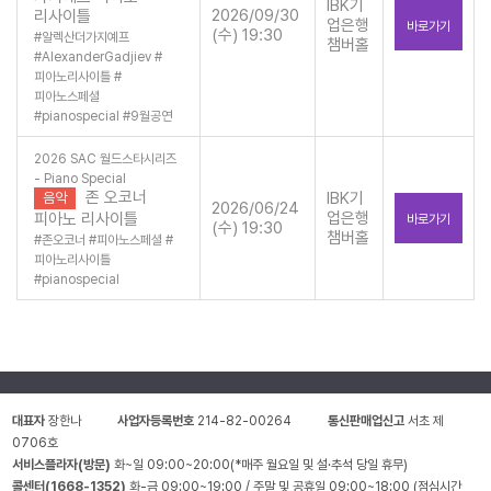
IBK기
2026/09/30
리사이틀
업은행
바로가기
(수) 19:30
#
알렉산더가지예프
챔버홀
#
AlexanderGadjiev
#
피아노리사이틀
#
피아노스페셜
#
pianospecial
#
9월공연
2026 SAC 월드스타시리즈
- Piano Special
존 오코너
IBK기
음악
2026/06/24
업은행
피아노 리사이틀
바로가기
(수) 19:30
챔버홀
#
존오코너
#
피아노스페셜
#
피아노리사이틀
#
pianospecial
대표자
장한나
사업자등록번호
214-82-00264
통신판매업신고
서초 제
0706호
서비스플라자(방문)
화~일 09:00~20:00(*매주 월요일 및 설·추석 당일 휴무)
콜센터(1668-1352)
화-금 09:00~19:00 / 주말 및 공휴일 09:00~18:00 (점심시간