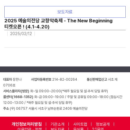
보도자료
2025 예술의전당 교향악축제 - The New Beginning
티켓오픈 ! (4.1-4.20)
2025/02/12
대표자
장한나
사업자등록번호
214-82-00264
통신판매업신고
서초 제
0706호
서비스플라자(방문)
화~일 09:00~20:00(*매주 월요일 및 설·추석 당일 휴무)
콜센터(1668-1352)
화-금 09:00~19:00 / 주말 및 공휴일 09:00~18:00 (점심시간
12:00~13:00 / *매주 월요일 및 설·추석 당일 휴무)
주소
(우) 06757 서울시 서초구 남부순환로 2406 예술의전당
개인정보처리방침
기관소개
사이트맵
정보공개
이용약관 · 정책
보도자료
유실물
1:1문의