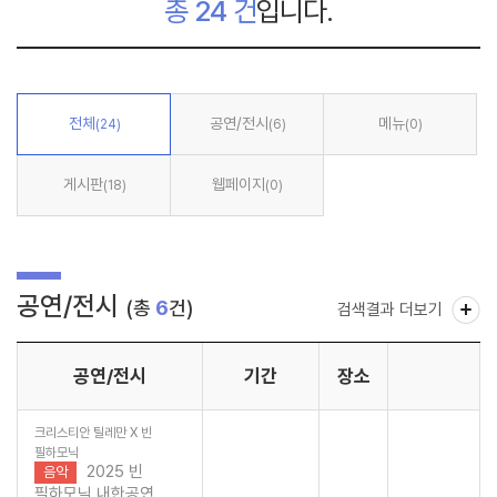
총
24
건
입니다.
전체
공연/전시
메뉴
(24)
(6)
(0)
게시판
웹페이지
(18)
(0)
공연/전시
(총
6
건)
검색결과 더보기
공연/전시
기간
장소
크리스티안 틸레만 X 빈
필하모닉
2025 빈
음악
필하모닉 내한공연