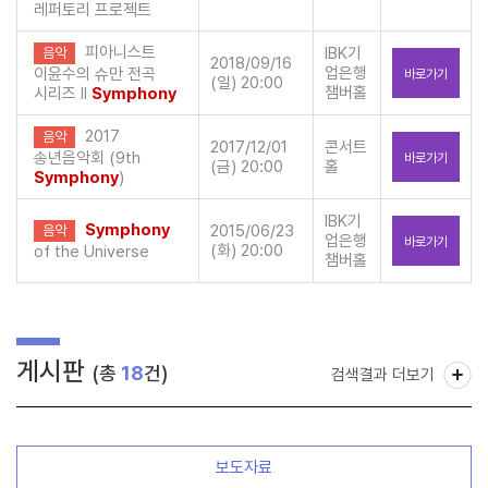
레퍼토리 프로젝트
피아니스트
IBK기
음악
2018/09/16
업은행
이윤수의 슈만 전곡
바로가기
(일) 20:00
챔버홀
시리즈 II
Symphony
2017
음악
2017/12/01
콘서트
송년음악회 (9th
바로가기
(금) 20:00
홀
Symphony
)
IBK기
Symphony
2015/06/23
음악
업은행
바로가기
(화) 20:00
of the Universe
챔버홀
게시판
(총
18
건)
검색결과 더보기
보도자료