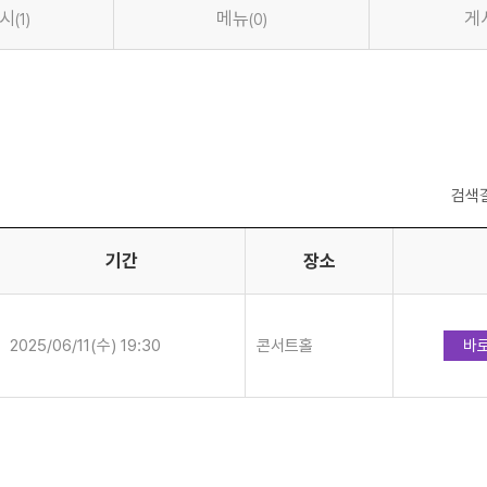
전시
메뉴
게
(1)
(0)
검색
기간
장소
2025/06/11(수) 19:30
콘서트홀
바