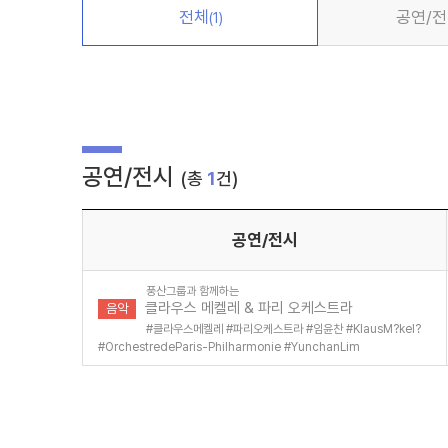
전체
공연/
(1)
공연/전시
(총
1
건)
공연/전시
풍산그룹과 함께하는
클라우스 메켈레 & 파리 오케스트라
음악
#
클라우스메켈레
#
파리오케스트라
#
임윤찬
#
KlausM?kel?
#
OrchestredeParis-Philharmonie
#
YunchanLim