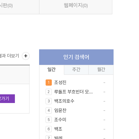
시판
웹페이지
(0)
(0)
결과 더보기
인기 검색어
일간
주간
월간
조성진
1
루돌프 부흐빈더 모...
2
로가기
백조의호수
3
임윤찬
4
조수미
5
백조
6
발레
7