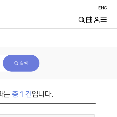
ENG
검색
과는
총
1
건
입니다.