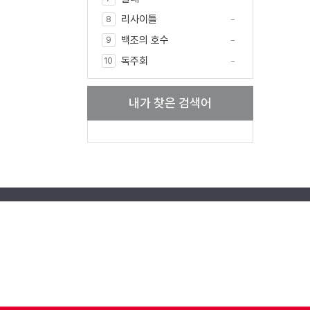
리사이틀
8
백조의 호수
9
독주회
10
내가 찾은 검색어