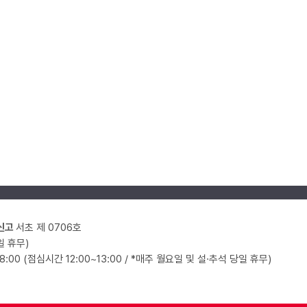
신고
서초 제 0706호
일 휴무)
18:00 (점심시간 12:00~13:00 / *매주 월요일 및 설·추석 당일 휴무)