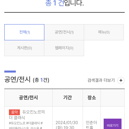
총
1
건
입니다.
전체
공연/전시
메뉴
(1)
(1)
(0)
게시판
웹페이지
(0)
(0)
공연/전시
(총
1
건)
검색결과 더보기
공연/전시
기간
장소
듀오킨노르의
음악
더 클래식
2024/01/30
인춘아
#
듀오킨노르
#
더클래식
#
바로가기
(화) 19:30
트홀
바이올리니스트_이소윤
#