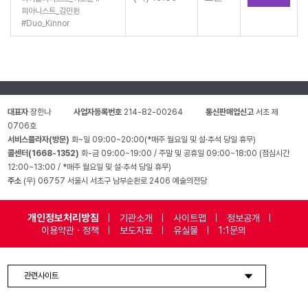
피아니스트_김민환
#
Duo_Kinnor
대표자
장한나
사업자등록번호
214-82-00264
통신판매업신고
서초 제
0706호
서비스플라자(방문)
화~일 09:00~20:00(*매주 월요일 및 설·추석 당일 휴무)
콜센터(1668-1352)
화-금 09:00~19:00 / 주말 및 공휴일 09:00~18:00 (점심시간
12:00~13:00 / *매주 월요일 및 설·추석 당일 휴무)
주소
(우) 06757 서울시 서초구 남부순환로 2406 예술의전당
개인정보처리방침
기관소개
사이트맵
정보공개
이용약관 · 정책
보도자료
유실물
1:1문의
관련사이트