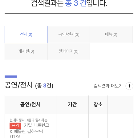
검색결과는
총
3
건
입니다.
전체
공연/전시
메뉴
(3)
(3)
(0)
게시판
웹페이지
(0)
(0)
공연/전시
(총
3
건)
검색결과 더보기
공연/전시
기간
장소
현대자동차그룹과 함께하는
키릴 페트렌코
음악
& 베를린 필하모닉
(11.9)