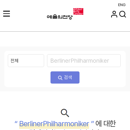
ENG
검색
“
BerlinerPhilharmoniker
”
에 대한