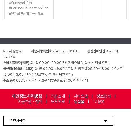
#
SunwookKim
#
BerlinerPhilharmoniker
#
빈체로
#
클래식은빈체로
대표자
장한나
사업자등록번호
214-82-00264
통신판매업신고
서초 제
0706호
서비스플라자(방문)
화~일 09:00~20:00(*매주 월요일 및 설·추석 당일 휴무)
콜센터(1668-1352)
화-금 09:00~19:00 / 주말 및 공휴일 09:00~18:00 (점심시간
12:00~13:00 / *매주 월요일 및 설·추석 당일 휴무)
주소
(우) 06757 서울시 서초구 남부순환로 2406 예술의전당
개인정보처리방침
기관소개
사이트맵
정보공개
이용약관 · 정책
보도자료
유실물
1:1문의
관련사이트