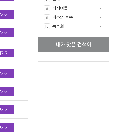
리사이틀
8
로가기
백조의 호수
9
독주회
10
로가기
내가 찾은 검색어
로가기
로가기
로가기
로가기
로가기