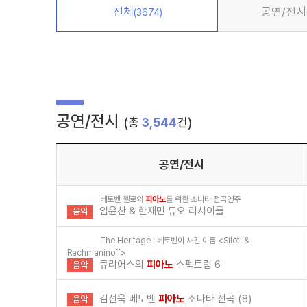
전체
공연/전시
(3674)
공연/전시
(총
3,544
건)
공연/전시
베토벤 첼로와
피아노
를 위한 소나타 전곡연주
임윤찬 & 한재민 듀오 리사이틀
음악
The Heritage : 베토벤이 새긴 이름 <Siloti &
Rachmaninoff>
큐리어스의
피아노
스펙트럼 6
음악
김선욱 베토벤
피아노
소나타 전곡 (8)
음악