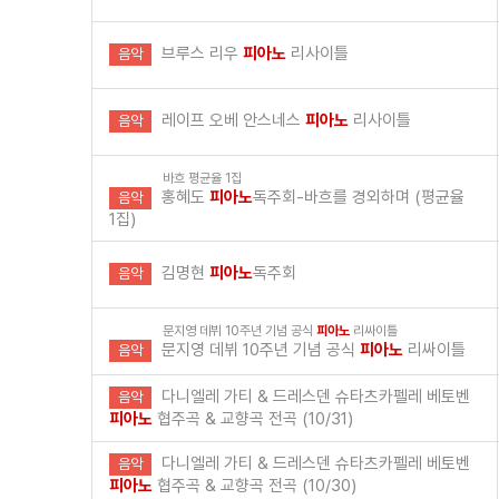
브루스 리우
피아노
리사이틀
음악
레이프 오베 안스네스
피아노
리사이틀
음악
바흐 평균율 1집
홍혜도
피아노
독주회-바흐를 경외하며 (평균율
음악
1집)
김명현
피아노
독주회
음악
문지영 데뷔 10주년 기념 공식
피아노
리싸이틀
문지영 데뷔 10주년 기념 공식
피아노
리싸이틀
음악
다니엘레 가티 & 드레스덴 슈타츠카펠레 베토벤
음악
피아노
협주곡 & 교향곡 전곡 (10/31)
다니엘레 가티 & 드레스덴 슈타츠카펠레 베토벤
음악
피아노
협주곡 & 교향곡 전곡 (10/30)