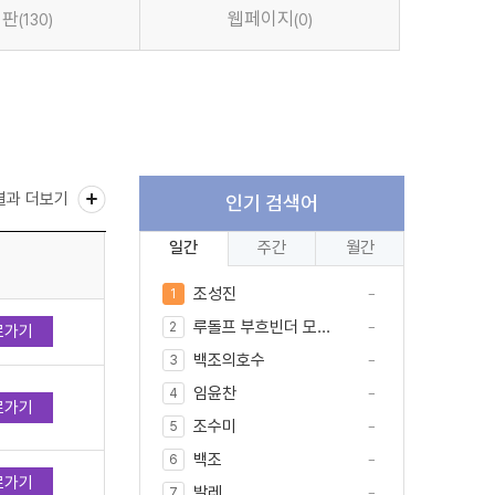
시판
웹페이지
(130)
(0)
결과 더보기
인기 검색어
일간
주간
월간
조성진
1
루돌프 부흐빈더 모...
2
로가기
백조의호수
3
임윤찬
4
로가기
조수미
5
백조
6
로가기
발레
7