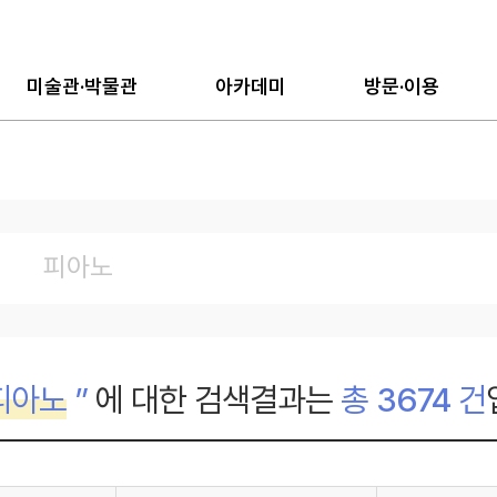
미술관·박물관
아카데미
방문·이용
피아노
”
에 대한 검색결과는
총
3674
건