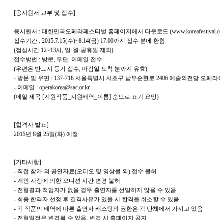
[응시원서 교부 및 접수]
응시원서 : 대한민국오페라페스티벌 홈페이지에서 다운로드 (www.koreafestival.c
접수기간 : 2015.7.15(수)~8.14(금) 17:00까지 접수 분에 한함
(점심시간 12~13시, 일·월·공휴일 제외)
접수방법 : 방문, 우편, 이메일 접수
(우편은 반드시 등기 접수, 마감일 도착 분까지 유효)
- 방문 및 우편 : 137-718 서울특별시 서초구 남부순환로 2406 예술의전당
- 이메일 : operakorea@sac.or.kr
(메일 제목 [지원작품_지원배역_이름] 순으로 표기 요망)
[합격자 발표]
2015년 8월 25일(화) 예정
[기타사항]
- 직접 참가 외 공연자료(오디오 및 영상물 외) 접수 불허
- 개인 사정에 의한 오디션 시간 변경 불허
- 전형결과 적임자가 없을 경우 출연자를 선발하지 않을 수 있음
- 최종 합격자 선정 후 결격사유가 있을 시 합격을 취소할 수 있음
- 각 작품의 배역에 따른 출연자 캐스팅의 권한은 각 단체에서 가지고 있음
- 전형일정은 변경될 수 있음. 변경 시 홈페이지 공지