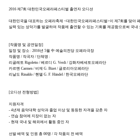
2016 제7회 대한민국오페라페스티벌 출연자 오디션
대한민국을 대표하는 오페라축제 <대한민국오페라페스티벌>이 제7회를 맞아 페
실력 있는 성악가를 발굴하여 작품에 출연할 수 있는 기회를 제공함으로써 국내
[작품명 및 공연일정]
일정 및 장소 : 2016년 5월 中 예술의전당 오페라극장
작품명 / 작곡자 / 단체명 :
리골레토 Rigoletto / 베르디 G. Verdi / 강화자베세토오페라단
카르멘 Carmen / 비제 G. Bizet / 글로리아오페라단
리날도 Rinaldo / 헨델 G. F. Händel / 한국오페라단
[오디션 전형방법]
지원자격
- 4년제 음악대학 성악과 졸업 이상 및 동등한 자격을 갖춘 자
- 연습 참여에 지장이 없는 자
- 현재 국내 및 해외에서 활동 중인 자
선발 배역 및 인원 총 00명 / 각 작품의 전 배역